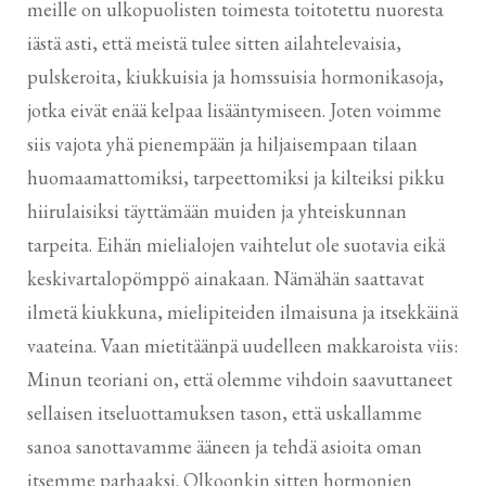
meille on ulkopuolisten toimesta toitotettu nuoresta
iästä asti, että meistä tulee sitten ailahtelevaisia,
pulskeroita, kiukkuisia ja homssuisia hormonikasoja,
jotka eivät enää kelpaa lisääntymiseen. Joten voimme
siis vajota yhä pienempään ja hiljaisempaan tilaan
huomaamattomiksi, tarpeettomiksi ja kilteiksi pikku
hiirulaisiksi täyttämään muiden ja yhteiskunnan
tarpeita. Eihän mielialojen vaihtelut ole suotavia eikä
keskivartalopömppö ainakaan. Nämähän saattavat
ilmetä kiukkuna, mielipiteiden ilmaisuna ja itsekkäinä
vaateina. Vaan mietitäänpä uudelleen makkaroista viis:
Minun teoriani on, että olemme vihdoin saavuttaneet
sellaisen itseluottamuksen tason, että uskallamme
sanoa sanottavamme ääneen ja tehdä asioita oman
itsemme parhaaksi. Olkoonkin sitten hormonien