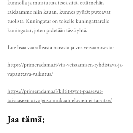
kunnolla ja muistuttaa itseä siitä, että mehän
raidaamme niin kauan, kunnes pyörät putoavat
tuolista. Kuningatar on toiselle kuningattarelle
kuningatar, joten pidetään tässä yhtä.
Lue lisää vaarallisista naisista ja viis veisaamisesta:
https://primeradama.fi/viis-veisaamisen-ryhdistava-ja-
vapauttava-vaikutus/
https://primeradama.fi/kiltit-tytot-paasevat-
taivaaseen-arvojensa-mukaan-elavien-ei-tarvitse/
Jaa tämä: