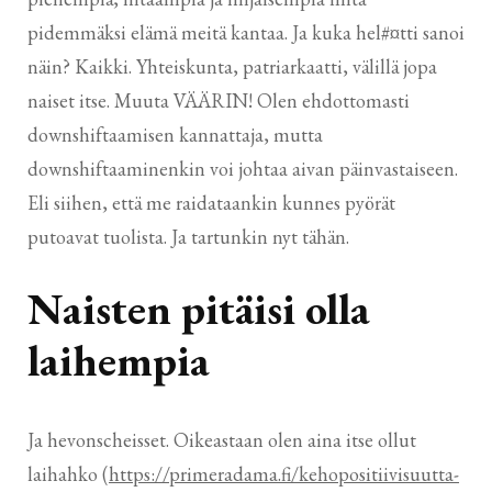
pidemmäksi elämä meitä kantaa. Ja kuka hel#¤tti sanoi
näin? Kaikki. Yhteiskunta, patriarkaatti, välillä jopa
naiset itse. Muuta VÄÄRIN! Olen ehdottomasti
downshiftaamisen kannattaja, mutta
downshiftaaminenkin voi johtaa aivan päinvastaiseen.
Eli siihen, että me raidataankin kunnes pyörät
putoavat tuolista. Ja tartunkin nyt tähän.
Naisten pitäisi olla
laihempia
Ja hevonscheisset. Oikeastaan olen aina itse ollut
laihahko (
https://primeradama.fi/kehopositiivisuutta-