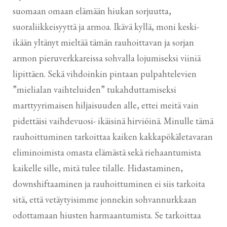
suomaan omaan elämään hiukan sorjuutta,
suoraliikkeisyyttä ja armoa. Ikävä kyllä, moni keski-
ikään yltänyt mieltää tämän rauhoittavan ja sorjan
armon pieruverkkareissa sohvalla lojumiseksi viiniä
lipittäen. Sekä vihdoinkin pintaan pulpahtelevien
”mielialan vaihteluiden” tukahduttamiseksi
marttyyrimaisen hiljaisuuden alle, ettei meitä vain
pidettäisi vaihdevuosi- ikäisinä hirviöinä. Minulle tämä
rauhoittuminen tarkoittaa kaiken kakkapökäletavaran
eliminoimista omasta elämästä sekä riehaantumista
kaikelle sille, mitä tulee tilalle. Hidastaminen,
downshiftaaminen ja rauhoittuminen ei siis tarkoita
sitä, että vetäytyisimme jonnekin sohvannurkkaan
odottamaan hiusten harmaantumista. Se tarkoittaa