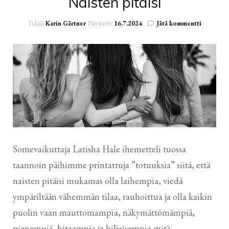
Naisten pitäisi
artikkelii
Tekijä
Karin Gärtner
Päivitetty
16.7.2024
Jätä kommentti
Naisten
pitäisi
Somevaikuttaja Latisha Hale ihemetteli tuossa
taannoin päihimme printattuja ”totuuksia” siitä, että
naisten pitäisi mukamas olla laihempia, viedä
ympäriltään vähemmän tilaa, rauhoittua ja olla kaikin
puolin vaan mauttomampia, näkymättömämpiä,
pienempiä, hitaampia ja hiljaisempia mitä