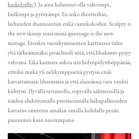
kuikeloille/
). Ja aina halunnut olla vahvempi,
bulkimpi ja pyöreämpi. En usko dieetteihin,
laihuuden ihannointiin enkä vaatekokoihin. Sculpty is
the new skinny siinä missä queenage is the new
teenage. Etenkin vuosikymmenten karttuessa tulee
yhä tärkeämmäksi pitää huoli siitä, että lihaksisto pysyy
vahvana. Eikä kannata uskoa sitä hölynpölynhöppänää,
etteikö muka yli nelikymppisenä pystyisi enää
kasvattamaan lihasmassa ja että alamäessä vain vauhti
kiihtyisi. Hyvällä ravinnolla, sopivalla salitreenillä ja
näiden ehdottomalla priorisoinnilla habapalleroiden
kasvatus onnistuu ainakin omalla kohdalla peräti
paremmin kuin nuorempana.