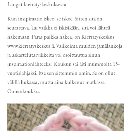
Langat kierrätyskeskuksesta
Kun insipiraatio iskee, se iskee. Sitten sitä on
seurattava. Tai vaikka ei iskisikään, sitä voi lähteä
hakemaan. Paras paikka hakea, on Kierrätyskeskus
www.kierratyskeskus.fi
. Valikoima muiden jämälankoja
ja askartelutarvikkeita voi osoittautua sinun
inspiraationlähteeksi. Koukun sai äiti mummolta 15-
vuotislahjaksi. Itse sen sittemmin omin. Se on ollut
välillä hukassa, mutta aina kulkenut matkassa.
Onnenkoukku.