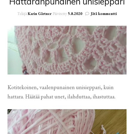
Hattaranpunainen unisieppari
artikkelii
Tekijä
Karin Gärtner
Päivitetty
5.8.2020
Jätä kommentti
Hattaranp
unisieppar
Kotitekoinen, vaalenpunainen unisieppari, kuin
hattara. Häätää pahat unet, ilahduttaa, ihastuttaa.