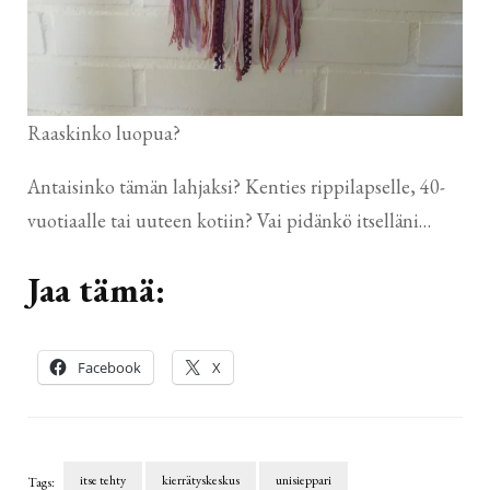
Raaskinko luopua?
Antaisinko tämän lahjaksi? Kenties rippilapselle, 40-
vuotiaalle tai uuteen kotiin? Vai pidänkö itselläni…
Jaa tämä:
Facebook
X
itse tehty
kierrätyskeskus
unisieppari
Tags: