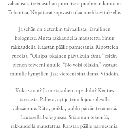
vähän isot, treenasithan juuri itsesi puolimarakuntoon.
Ei haittaa. Ne jättävät sopivasti tilaa mielikuvitukselle.
Ja sehän on tietenkin taivaallista. Tavallinen
bolognese. Mutta rakkaudella maustettu. Sinun
rakkaudella. Raastan päälle parmesania. Ripottelen
rucolaa. ”Olisipa jokainen päivä kuin tämä.” esitän
pienen toiveeni sinulle. ”No voisi ollakin.” vastaat
minulle hymyillen. Jäät viereeni sinä iltana. Vihdoin.
Kuka sä oot? Ja mistä siihen tupsahdit? Kenties
taivaasta. Pallero, nyt jo teini lojuu sohvalla
välissämme. Rätti, poikki, puhki päivän treeneistä.
Lautasella bolognesea. Sitä sinun tekemää,
rakkaudella maustettua. Raastaa päälle parmesania.