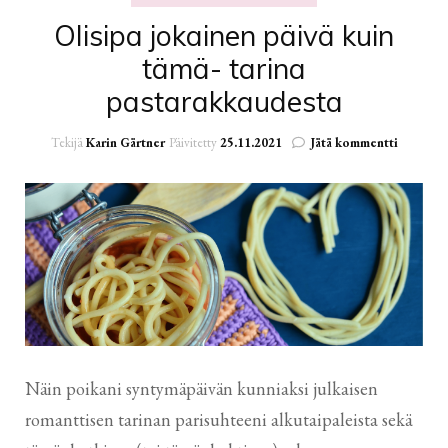
Olisipa jokainen päivä kuin
tämä- tarina
pastarakkaudesta
artikkeli
Tekijä
Karin Gärtner
Päivitetty
25.11.2021
Jätä kommentti
Olisipa
jokainen
päivä
kuin
tämä-
tarina
pastarak
Näin poikani syntymäpäivän kunniaksi julkaisen
romanttisen tarinan parisuhteeni alkutaipaleista sekä