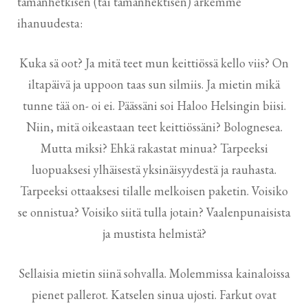
tämänhetkisen (tai tämänhektisen) arkemme
ihanuudesta:
Kuka sä oot? Ja mitä teet mun keittiössä kello viis? On
iltapäivä ja uppoon taas sun silmiis. Ja mietin mikä
tunne tää on- oi ei. Päässäni soi Haloo Helsingin biisi.
Niin, mitä oikeastaan teet keittiössäni? Bolognesea.
Mutta miksi? Ehkä rakastat minua? Tarpeeksi
luopuaksesi ylhäisestä yksinäisyydestä ja rauhasta.
Tarpeeksi ottaaksesi tilalle melkoisen paketin. Voisiko
se onnistua? Voisiko siitä tulla jotain? Vaalenpunaisista
ja mustista helmistä?
Sellaisia mietin siinä sohvalla. Molemmissa kainaloissa
pienet pallerot. Katselen sinua ujosti. Farkut ovat