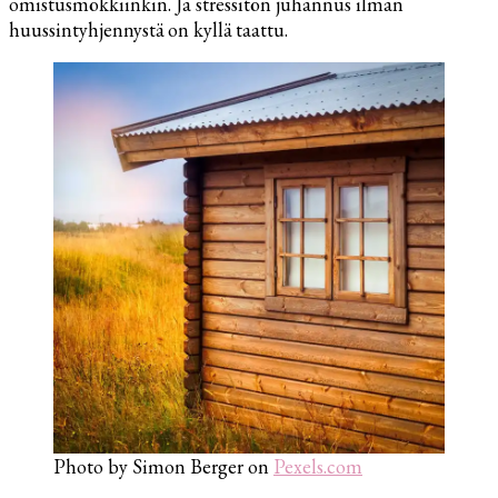
omistusmökkiinkin. Ja stressitön juhannus ilman
huussintyhjennystä on kyllä taattu.
Photo by Simon Berger on
Pexels.com