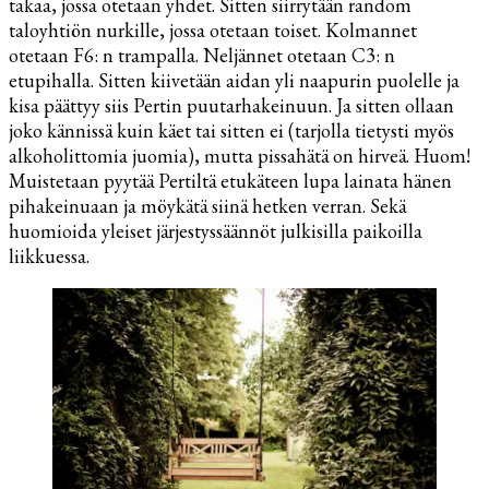
takaa, jossa otetaan yhdet. Sitten siirrytään random
taloyhtiön nurkille, jossa otetaan toiset. Kolmannet
otetaan F6: n trampalla. Neljännet otetaan C3: n
etupihalla. Sitten kiivetään aidan yli naapurin puolelle ja
kisa päättyy siis Pertin puutarhakeinuun. Ja sitten ollaan
joko kännissä kuin käet tai sitten ei (tarjolla tietysti myös
alkoholittomia juomia), mutta pissahätä on hirveä. Huom!
Muistetaan pyytää Pertiltä etukäteen lupa lainata hänen
pihakeinuaan ja möykätä siinä hetken verran. Sekä
huomioida yleiset järjestyssäännöt julkisilla paikoilla
liikkuessa.