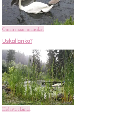
Oman maan mansikat
Uskallanko?
Hidasta elämää