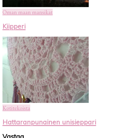
Oman maan mansikat
Kiipperi
Kotitekoista
Hattaranpunainen unisieppari
Vastaa