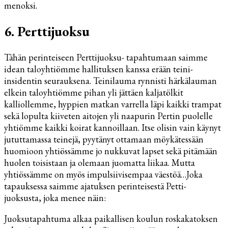
menoksi.
6. Perttijuoksu
Tähän perinteiseen Perttijuoksu- tapahtumaan saimme
idean taloyhtiömme hallituksen kanssa erään teini-
insidentin seurauksena. Teinilauma rynnisti härkälauman
elkein taloyhtiömme pihan yli jättäen kaljatölkit
kalliollemme, hyppien matkan varrella läpi kaikki trampat
sekä lopulta kiiveten aitojen yli naapurin Pertin puolelle
yhtiömme kaikki koirat kannoillaan. Itse olisin vain käynyt
jututtamassa teinejä, pyytänyt ottamaan möykätessään
huomioon yhtiössämme jo nukkuvat lapset sekä pitämään
huolen toisistaan ja olemaan juomatta liikaa. Mutta
yhtiössämme on myös impulsiivisempaa väestöä…Joka
tapauksessa saimme ajatuksen perinteisestä Petti-
juoksusta, joka menee näin:
Juoksutapahtuma alkaa paikallisen koulun roskakatoksen