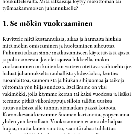
houkuttelevalta. Mitä ratkaisuja löytyy mökittömän tai
työmaakammoisen juhannukselle?
1. Se mökin vuokraaminen
Kuvittele niitä kustannuksia, aikaa ja harmaita hiuksia
mitä mökin omistaminen ja huoltaminen aiheuttaa.
Puhumattakaan sinne matkustamiseen käytettävästä ajasta
ja polttoaineesta. Jos olet ajoissa liikkeellä, mökin
vuokraaminen on kuitenkin varteen otettava vaihtoehto jos
haluat juhannukselta rauhallista yhdessäoloa, kenties
ruoanlaittoa, saunomista ja hiukan sihijuomaa ja taikoja
yöttömän yön hiljaisuudessa. Itsellämme on yksi
vakimökki, jolla käymme kerran tai kaksi vuodessa ja lisäksi
teemme pitkiä viikonloppuja silloin tällöin uusissa
tuttavuuksissa alle tunnin ajomatkan päässä kotoota.
Koronakesänä kiersimme Suomen kartanoita, yöpyen aina
yhden yön kerrallaan. Vuokraaminen ei aina ole halpaa
hupia, mutta kuten sanottu, saa sitä rahaa tuhlattua