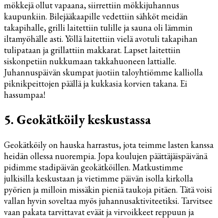
mökkejä ollut vapaana, siirrettiin mökkijuhannus
kaupunkiin. Bilejääkaapille vedettiin sähköt meidän
takapihalle, grilli laitettiin tulille ja sauna oli lämmin
iltamyöhälle asti. Yöllä laitettiin vielä avotuli takapihan
tulipataan ja grillattiin makkarat. Lapset laitettiin
siskonpetiin nukkumaan takkahuoneen lattialle.
Juhannuspäivän skumpat juotiin taloyhtiömme kalliolla
piknikpeittojen päällä ja kukkasia korvien takana. Ei
hassumpaa!
5. Geokätköily keskustassa
Geokätköily on hauska harrastus, jota teimme lasten kanssa
heidän ollessa nuorempia. Jopa koulujen päättäjäispäivänä
pidimme stadipäivän geokätköillen. Matkustimme
julkisilla keskustaan ja vietimme päivän isolla kirkolla
pyörien ja milloin missäkin pieniä taukoja pitäen. Tätä voisi
vallan hyvin soveltaa myös juhannusaktiviteetiksi. Tarvitsee
vaan pakata tarvittavat eväät ja virvoikkeet reppuun ja