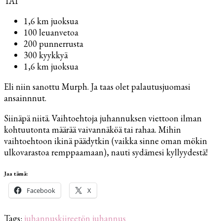
TAI
1,6 km juoksua
100 leuanvetoa
200 punnerrusta
300 kyykkyä
1,6 km juoksua
Eli niin sanottu Murph. Ja taas olet palautusjuomasi
ansainnnut.
Siinäpä niitä. Vaihtoehtoja juhannuksen viettoon ilman
kohtuutonta määrää vaivannäköä tai rahaa. Mihin
vaihtoehtoon ikinä päädytkin (vaikka sinne oman mökin
ulkovarastoa remppaamaan), nauti sydämesi kyllyydestä!
Jaa tämä:
Facebook
X
Tags:
juhannus
kiireetön juhannus