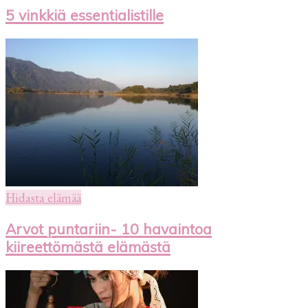
5 vinkkiä essentialistille
Hidasta elämää
Arvot puntariin- 10 havaintoa
kiireettömästä elämästä