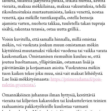
laituria, sulatella jäätyneitä putkia, leikata nurtsia, kestitä
vieraita, maksaa mökkilainaa, maksaa vakuutuksia, tehdä
rikosilmoituksia murtautumisista, laskea venettä, nostaa
venettä, ajaa mökille tuntikaupalla, ostella bensoja
ajamista varten, nuohota takkaa, tuuletella takan tupruja
sisältä, rakentaa terassia, ostaa uutta grilliä…
Voisin kuvitella, että samalla hinnalla, millä omistaa
mökin, voi vuokrata jonkun muun omistaman mökin
käyttöönsä muutamaksi viikoksi vuodessa tai vaikka varata
kaukomatkan. Omistamisen riemuihin kuuluu se, että
joutuu huoltamaan, ylläpitämään, ostamaan lisää ja
päivittämään ja korjaamaan asioita. Vuokratessa mökin
tuon kaiken tekee joku muu, sinä vait maksat löhöilystä.
Lue lisää mökkityömaasta:
https://primeradama.fi/pois-
ruletin-pyorteista/
.
Omannäköinen juhannus ilman hyttysiä, kestittäviä
vieraita tai kiljuvien kakaroiden tai kiukuttelevien teinien
raahaamista pakkotyöleirille kuulostaa varmasti