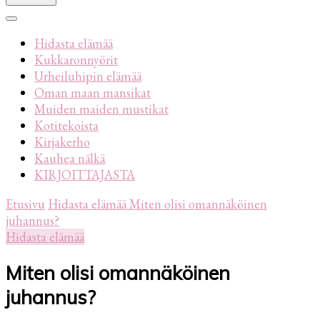
Hidasta elämää
Kukkaronnyörit
Urheiluhipin elämää
Oman maan mansikat
Muiden maiden mustikat
Kotitekoista
Kirjakerho
Kauhea nälkä
KIRJOITTAJASTA
Etusivu
Hidasta elämää
Miten olisi omannäköinen
juhannus?
Hidasta elämää
Miten olisi omannäköinen
juhannus?