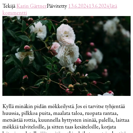
Tekijä
Karin Gärtner
Päivitetty
13.6.2024
13.6.2024
Jätä
artikkeliin
kommentti
Miten
olisi
omannäköinen
juhannus?
Kyllä minäkin pidän mökkeilystä. Jos ei tarvitse tyhjentää
huussia, pilkkoa puita, maalata taloa, ruopata rantaa,
metsästää rottia, kuunnella hyttysten ininää, palella, laittaa
mökkiä talviteloille, ja sitten taas kesäteloille, korjata