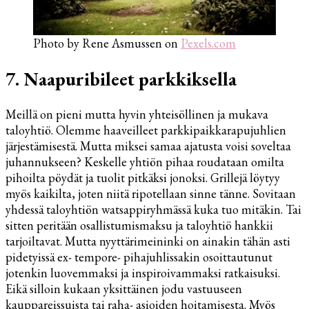
Photo by Rene Asmussen on
Pexels.com
7. Naapuribileet parkkiksella
Meillä on pieni mutta hyvin yhteisöllinen ja mukava
taloyhtiö. Olemme haaveilleet parkkipaikkarapujuhlien
järjestämisestä. Mutta miksei samaa ajatusta voisi soveltaa
juhannukseen? Keskelle yhtiön pihaa roudataan omilta
pihoilta pöydät ja tuolit pitkäksi jonoksi. Grillejä löytyy
myös kaikilta, joten niitä ripotellaan sinne tänne. Sovitaan
yhdessä taloyhtiön watsappiryhmässä kuka tuo mitäkin. Tai
sitten peritään osallistumismaksu ja taloyhtiö hankkii
tarjoiltavat. Mutta nyyttärimeininki on ainakin tähän asti
pidetyissä ex- tempore- pihajuhlissakin osoittautunut
jotenkin luovemmaksi ja inspiroivammaksi ratkaisuksi.
Eikä silloin kukaan yksittäinen jodu vastuuseen
kauppareissuista tai raha- asioiden hoitamisesta. Myös