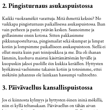
2. Pingisturnaus asukaspuistossa
Kaikki vuokramökit varattuja. Mitä ihmettä keksisi? No
vaikkapa pingisturnaus paikallisessa asukaspuistossa. Ihan
vain perheen ja parin ystävän kesken. Saunoimme ja
grillasimme ensin kotona. Sitten pakkasimme
pikkunaposteltavaa, pingismailat sekä skumpat ja limpat
koriin ja lompsimme paikalliseen asukaspuistoon. Siellä ei
ollut muita kuin pari teinijoukkoa ja me. Ilta oli ihanan
lämmin, kuohuva maistui käsittämättömän hyvälle ja
kuopuskin jaksoi puolille öin kukkia keräillen. Hyttysten
hyökätessä vaelsimme takaisin kotiin ja totesimme, ettei
mökitön juhannus ole lainkaan hassumpi vaihtoehto.
3. Päivävaellus kansallispuistossa
Jos ei kiinnosta kylmyys ja hyttysten öinen ininä mökillä,
niin ei kyllä teltassakaan. Päivävaellus on tähän aivan