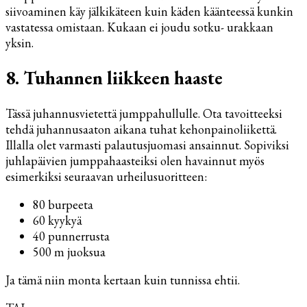
siivoaminen käy jälkikäteen kuin käden käänteessä kunkin
vastatessa omistaan. Kukaan ei joudu sotku- urakkaan
yksin.
8. Tuhannen liikkeen haaste
Tässä juhannusvietettä jumppahullulle. Ota tavoitteeksi
tehdä juhannusaaton aikana tuhat kehonpainoliikettä.
Illalla olet varmasti palautusjuomasi ansainnut. Sopiviksi
juhlapäivien jumppahaasteiksi olen havainnut myös
esimerkiksi seuraavan urheilusuoritteen:
80 burpeeta
60 kyykyä
40 punnerrusta
500 m juoksua
Ja tämä niin monta kertaan kuin tunnissa ehtii.