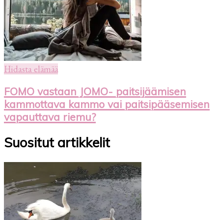
Hidasta elämää
FOMO vastaan JOMO- paitsijäämisen
kammottava kammo vai paitsipääsemisen
vapauttava riemu?
Suositut artikkelit