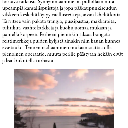
loistava ratkaisu. Synnyinmaamme on pullollaan mitä
upeampiä kansallispuistoja ja jopa pääkaupunkiseudun
vilskeen keskeltä löytyy vaellusreittejä, aivan läheltä kotia.
Tarvitsee vain pakata trangia, pussipastaa, makkaroita,
tulitikut, vaahtokarkkeja ja kuohujuomaa mukaan ja
painella korpeen. Perheen pieninkin jaksaa bongata
reittimerkkejä puiden kyljistä ainakin niin kauan kunnes
evästauko. Teinien raahaaminen mukaan saattaa olla
pienoinen operaatio, muuta perille päästyään hekään eivät
jaksa kiukutella turhasta.