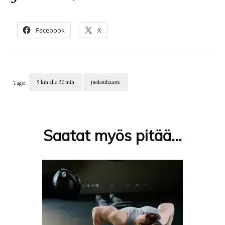
Facebook
X
5 km alle 30 min
juoksuhaaste
Tags:
Artikkelien
selaus
Saatat myös pitää...