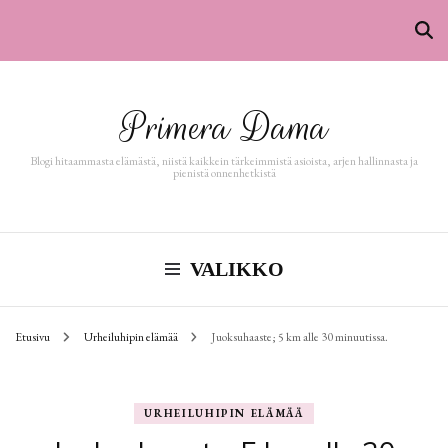
Primera Dama
Blogi hitaammasta elämästä, niistä kaikkein tärkeimmistä asioista, arjen hallinnasta ja
pienistä onnenhetkistä
VALIKKO
Etusivu
Urheiluhipin elämää
Juoksuhaaste; 5 km alle 30 minuutissa.
URHEILUHIPIN ELÄMÄÄ