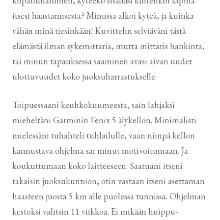
kilpailuhaluinen, kyteekö sisälläsi kuitenkin kipinä
itsesi haastamisesta? Minussa alkoi kyteä, ja kuinka
vähän minä tiesinkään! Kuvittelin selviäväni tästä
elämästä ilman sykemittaria, mutta mittaris hankinta,
tai minun tapauksessa saaminen avasi aivan uudet
ulottuvuudet koko juoksuharrastukselle.
Toipuessaani keuhkokuumeesta, sain lahjaksi
mieheltäni Garminin Fenix 5 älykellon. Minimalisti
mielessäni tuhahteli tuhlailulle, vaan niinpä kellon
kannustava ohjelma sai minut motivoitumaan. Ja
koukuttumaan koko laitteeseen. Saatuani itseni
takaisin juoksukuntoon, otin vastaan itseni asettaman
haasteen juosta 5 km alle puolessa tunnissa. Ohjelman
kestoksi valitsin 11 viikkoa. Ei mikään huippu-