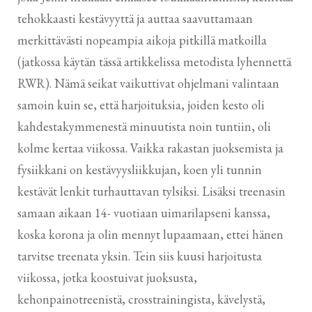
tehokkaasti kestävyyttä ja auttaa saavuttamaan
merkittävästi nopeampia aikoja pitkillä matkoilla
(jatkossa käytän tässä artikkelissa metodista lyhennettä
RWR). Nämä seikat vaikuttivat ohjelmani valintaan
samoin kuin se, että harjoituksia, joiden kesto oli
kahdestakymmenestä minuutista noin tuntiin, oli
kolme kertaa viikossa. Vaikka rakastan juoksemista ja
fysiikkani on kestävyysliikkujan, koen yli tunnin
kestävät lenkit turhauttavan tylsiksi. Lisäksi treenasin
samaan aikaan 14- vuotiaan uimarilapseni kanssa,
koska korona ja olin mennyt lupaamaan, ettei hänen
tarvitse treenata yksin. Tein siis kuusi harjoitusta
viikossa, jotka koostuivat juoksusta,
kehonpainotreenistä, crosstrainingista, kävelystä,