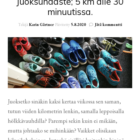
Juoksuhaaste; 5 km alle 30
minuutissa.
artikkelii
Tekijä
Karin Gärtner
Päivitetty
5.8.2020
Jätä kommentti
Juoksuhaa
5
km
alle
30
minuutiss
Juoksetko sinäkin kaksi kertaa viikossa sen saman,
tutun viiden kilometrin lenkin, samalla leppoisalla
hölkkävauhdilla? Parempi sekin kuin ei mikään,
mutta johtaako se mihinkään? Vaikket olisikaan