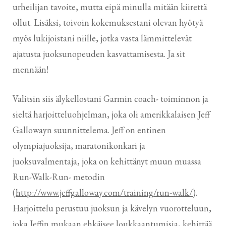
urheilijan tavoite, mutta eipä minulla mitään kiirettä
ollut. Lisäksi, toivoin kokemuksestani olevan hyötyä
myös lukijoistani niille, jotka vasta lämmittelevät
ajatusta juoksunopeuden kasvattamisesta. Ja sit
mennään!
Valitsin siis älykellostani Garmin coach- toiminnon ja
sieltä harjoitteluohjelman, joka oli amerikkalaisen Jeff
Gallowayn suunnittelema. Jeff on entinen
olympiajuoksija, maratonikonkari ja
juoksuvalmentaja, joka on kehittänyt muun muassa
Run-Walk-Run- metodin
(
http://www.jeffgalloway.com/training/run-walk/
).
Harjoittelu perustuu juoksun ja kävelyn vuorotteluun,
joka Jeffin mukaan ehkäisee loukkaantumisia, kehittää