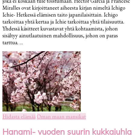
joka ei koskaan tule toistumaan. Héctor García ja Francesc
hetkessä
Miralles ovat kirjoittaneet aiheesta kirjan nimeltä Ichigo
elämisen
Ichie- Hetkessä elämisen taito japanilaisittain. Ichigo
filosfia
tarkoittaa yhtä kertaa ja Ichie tarkoittaa yhtä tilaisuutta.
Yhdessä käsitteet kuvastavat yhtä kohtaamista, johon
sisältyy ainutlaatuinen mahdollisuus, johon on paras
tarttua. …
Hidasta elämää
Oman maan mansikat
Hanami- vuoden suurin kukkajuhla