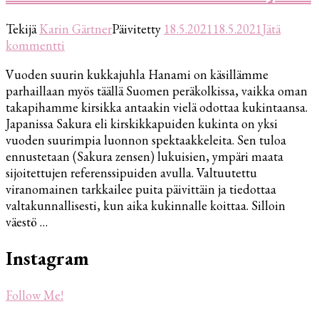
Tekijä
Karin Gärtner
Päivitetty
18.5.2021
18.5.2021
Jätä
artikkeliin
kommentti
Hanami-
Vuoden suurin kukkajuhla Hanami on käsillämme
vuoden
parhaillaan myös täällä Suomen peräkolkissa, vaikka oman
suurin
takapihamme kirsikka antaakin vielä odottaa kukintaansa.
kukkajuhla
Japanissa Sakura eli kirskikkapuiden kukinta on yksi
vuoden suurimpia luonnon spektaakkeleita. Sen tuloa
ennustetaan (Sakura zensen) lukuisien, ympäri maata
sijoitettujen referenssipuiden avulla. Valtuutettu
viranomainen tarkkailee puita päivittäin ja tiedottaa
valtakunnallisesti, kun aika kukinnalle koittaa. Silloin
väestö …
Instagram
Follow Me!