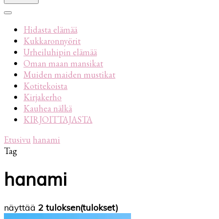
Hidasta elämää
Kukkaronnyörit
Urheiluhipin elämää
Oman maan mansikat
Muiden maiden mustikat
Kotitekoista
Kirjakerho
Kauhea nälkä
KIRJOITTAJASTA
Etusivu
hanami
Tag
hanami
näyttää
2 tuloksen(tulokset)