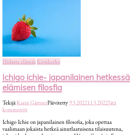
Hidasta elämää
Kirjakerho
Ichigo ichie- japanilainen hetkessä
elämisen filosfia
Tekijä
Karin Gärtner
Päivitetty
9.5.2022
11.5.2022
Jätä
artikkeliin
kommentti
Ichigo
Ichigo Ichie on japanilainen filosofia, joka opettaa
ichie-
vaalimaan jokaista hetkeä ainutlaatuisena tilaisuutena,
japanilainen