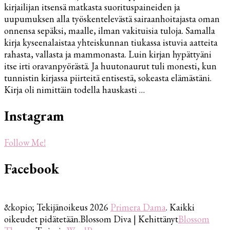
kirjailijan itsensä matkasta suorituspaineiden ja
parhaiten,
uupumuksen alla työskentelevästä sairaanhoitajasta oman
jos
onnensa sepäksi, maalle, ilman vakituisia tuloja. Samalla
sieltä
kirja kyseenalaistaa yhteiskunnan tiukassa istuvia aatteita
ei
rahasta, vallasta ja mammonasta. Luin kirjan hypättyäni
sinkoilla
itse irti oravanpyörästä. Ja huutonaurut tuli monesti, kun
irti.
tunnistin kirjassa piirteitä entisestä, sokeasta elämästäni.
Vaan
Kirja oli nimittäin todella hauskasti …
uskaltaisitko
sinä?
Instagram
Follow Me!
Facebook
&kopio; Tekijänoikeus 2026
Primera Dama
. Kaikki
oikeudet pidätetään.
Blossom Diva | Kehittänyt
Blossom