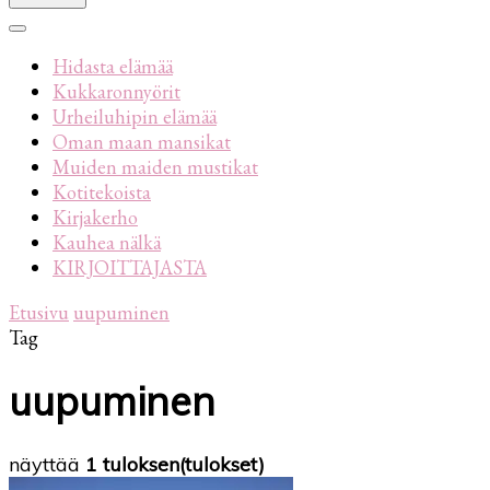
Hidasta elämää
Kukkaronnyörit
Urheiluhipin elämää
Oman maan mansikat
Muiden maiden mustikat
Kotitekoista
Kirjakerho
Kauhea nälkä
KIRJOITTAJASTA
Etusivu
uupuminen
Tag
uupuminen
näyttää
1 tuloksen(tulokset)