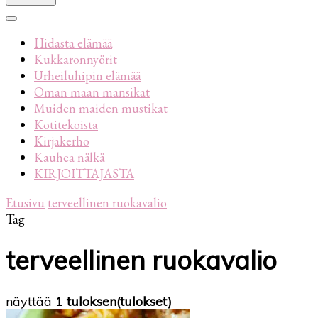
Hidasta elämää
Kukkaronnyörit
Urheiluhipin elämää
Oman maan mansikat
Muiden maiden mustikat
Kotitekoista
Kirjakerho
Kauhea nälkä
KIRJOITTAJASTA
Etusivu
terveellinen ruokavalio
Tag
terveellinen ruokavalio
näyttää
1 tuloksen(tulokset)