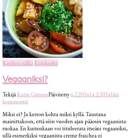
Kauhea nälkä
Kirjakerho
Vegaaniksi?
Tekijä
Karin Gärtner
Päivitetty
6.2.2024
14.2.2024
Jätä
artikkeliin
kommentti
Vegaaniksi?
Miksi ei? Ja kerron kohta miksi kyllä. Taustana
mainittakoon, että söin vuoden ajan pääosin vegaanista
ruokaa. En kuitenkaan voi tituleerata itseäni vegaaniksi,
sillä esimerkiksi vegaanista creme fraichea ei