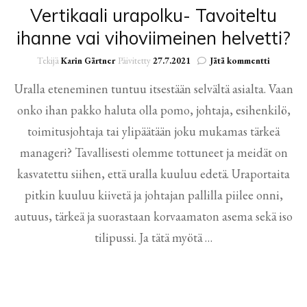
Vertikaali urapolku- Tavoiteltu
ihanne vai vihoviimeinen helvetti?
artikkelii
Tekijä
Karin Gärtner
Päivitetty
27.7.2021
Jätä kommentti
Vertikaali
Uralla eteneminen tuntuu itsestään selvältä asialta. Vaan
urapolku-
Tavoitelt
onko ihan pakko haluta olla pomo, johtaja, esihenkilö,
ihanne
vai
toimitusjohtaja tai ylipäätään joku mukamas tärkeä
vihoviim
manageri? Tavallisesti olemme tottuneet ja meidät on
helvetti?
kasvatettu siihen, että uralla kuuluu edetä. Uraportaita
pitkin kuuluu kiivetä ja johtajan pallilla piilee onni,
autuus, tärkeä ja suorastaan korvaamaton asema sekä iso
tilipussi. Ja tätä myötä …