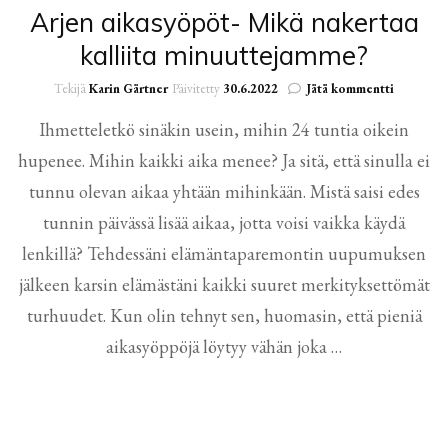
Arjen aikasyöpöt- Mikä nakertaa
kalliita minuuttejamme?
artikkelii
Tekijä
Karin Gärtner
Päivitetty
30.6.2022
Jätä kommentti
Arjen
Ihmetteletkö sinäkin usein, mihin 24 tuntia oikein
aikasyöpö
Mikä
hupenee. Mihin kaikki aika menee? Ja sitä, että sinulla ei
nakertaa
kalliita
tunnu olevan aikaa yhtään mihinkään. Mistä saisi edes
minuutte
tunnin päivässä lisää aikaa, jotta voisi vaikka käydä
lenkillä? Tehdessäni elämäntaparemontin uupumuksen
jälkeen karsin elämästäni kaikki suuret merkityksettömät
turhuudet. Kun olin tehnyt sen, huomasin, että pieniä
aikasyöppöjä löytyy vähän joka …