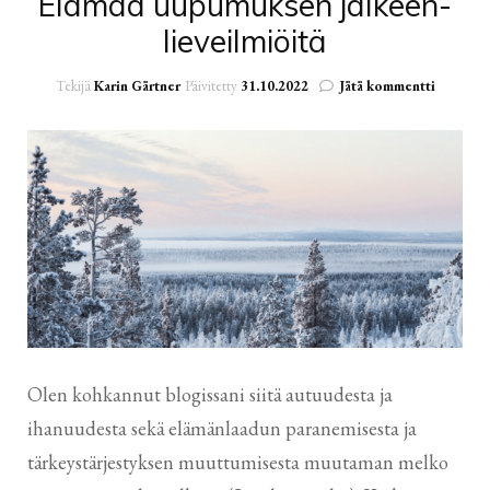
Elämää uupumuksen jälkeen-
lieveilmiöitä
artikkeli
Tekijä
Karin Gärtner
Päivitetty
31.10.2022
Jätä kommentti
Elämää
uupumuk
jälkeen-
lieveilmi
Olen kohkannut blogissani siitä autuudesta ja
ihanuudesta sekä elämänlaadun paranemisesta ja
tärkeystärjestyksen muuttumisesta muutaman melko