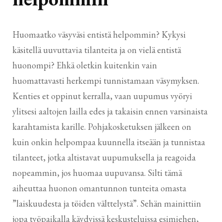
Huomaatko väsyväsi entistä helpommin? Kykysi
käsitellä uuvuttavia tilanteita ja on vielä entistä
huonompi? Ehkä oletkin kuitenkin vain
huomattavasti herkempi tunnistamaan väsymyksen.
Kenties et oppinut kerralla, vaan uupumus vyöryi
ylitsesi aaltojen lailla edes ja takaisin ennen varsinaista
karahtamista karille. Pohjakosketuksen jälkeen on
kuin onkin helpompaa kuunnella itseään ja tunnistaa
tilanteet, jotka altistavat uupumuksella ja reagoida
nopeammin, jos huomaa uupuvansa. Silti tämä
aiheuttaa huonon omantunnon tunteita omasta
”laiskuudesta ja töiden välttelystä”. Sehän mainittiin
jopa työpaikalla käydyissä keskusteluissa esimiehen,