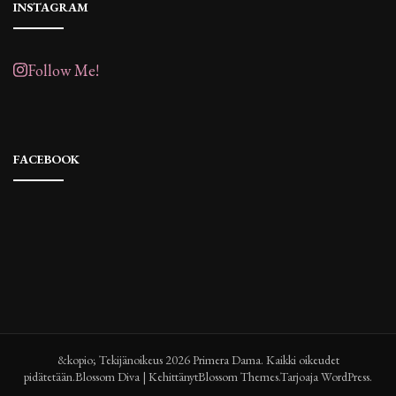
INSTAGRAM
Follow Me!
FACEBOOK
&kopio; Tekijänoikeus 2026
Primera Dama
. Kaikki oikeudet
pidätetään.
Blossom Diva | Kehittänyt
Blossom Themes
.Tarjoaja
WordPress
.