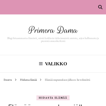
Primera Dama
Blogi hitaammasta elämästä, niistä kaikkein tärkeimmistä asioista, arjen hallinnasta ja
pienistä onnenhetkistä
VALIKKO
Etusivu
Hidasta elämää
Elämää uupumuksen jälkeen- lieveilmiöitä
HIDASTA ELÄMÄÄ