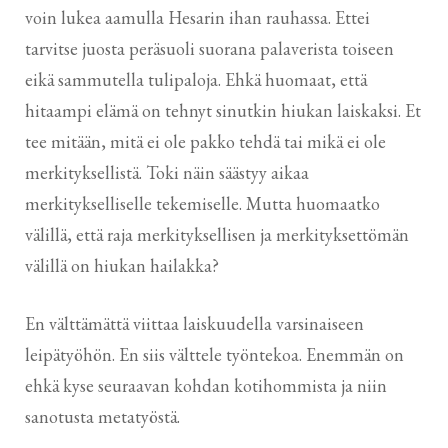
voin lukea aamulla Hesarin ihan rauhassa. Ettei
tarvitse juosta peräsuoli suorana palaverista toiseen
eikä sammutella tulipaloja. Ehkä huomaat, että
hitaampi elämä on tehnyt sinutkin hiukan laiskaksi. Et
tee mitään, mitä ei ole pakko tehdä tai mikä ei ole
merkityksellistä. Toki näin säästyy aikaa
merkitykselliselle tekemiselle. Mutta huomaatko
välillä, että raja merkityksellisen ja merkityksettömän
välillä on hiukan hailakka?
En välttämättä viittaa laiskuudella varsinaiseen
leipätyöhön. En siis välttele työntekoa. Enemmän on
ehkä kyse seuraavan kohdan kotihommista ja niin
sanotusta metatyöstä.