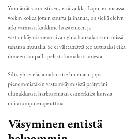
Ymmärrät varmasti sen, että vaikka Lapin erämaassa
voikin kokea jotain suurta ja ihanaa, on siellä elelyn
arki varmasti kaikkine haasteineen ja
vastoinkäymisineen aivan yhtä hankalaa kuin missä
tahansa muualla. Se ei välttämättä tee autuaaksi eikä
ihmeen kaupalla pelasta kamalasta arjesta.
Silti, yhä vielä, ainakin itse huomaan jopa
pienemmistäkin vastoinkäymisistä päätyväni
uhmakkaasti harkitsemaan esimerkiksi kurssia
noitarumputerapeuttina.
Väsyminen entistä
helpommin