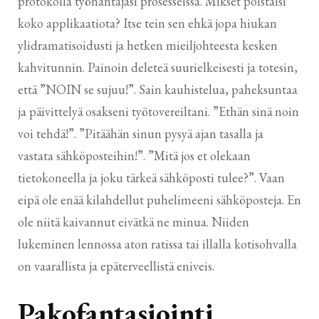
protokolla työnantajasi prosesseissa. Mikset poistaisi
koko applikaatiota? Itse tein sen ehkä jopa hiukan
ylidramatisoidusti ja hetken mieiljohteesta kesken
kahvitunnin. Painoin deleteä suurielkeisesti ja totesin,
että ”NOIN se sujuu!”. Sain kauhistelua, paheksuntaa
ja päivittelyä osakseni työtovereiltani. ”Ethän sinä noin
voi tehdä!”. ”Pitäähän sinun pysyä ajan tasalla ja
vastata sähköposteihin!”. ”Mitä jos et olekaan
tietokoneella ja joku tärkeä sähköposti tulee?”. Vaan
eipä ole enää kilahdellut puhelimeeni sähköposteja. En
ole niitä kaivannut eivätkä ne minua. Niiden
lukeminen lennossa aton ratissa tai illalla kotisohvalla
on vaarallista ja epäterveellistä eniveis.
Pakofantasiointi